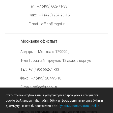
Тел
+7 (495) 662-71-33
Факс
+7 (495) 287-95-18
E-mail
office@rngoil.ru
Москваҕа офиспыт
Аадырыс
Москва к. 129090 ,
1-кы Троицкай переулок, 12 дьиэ, 5 корпус
Тел
+7 (495) 662-71-33
Факс
+7 (495) 287-95-18
E-mail
office@rngoil.ru
Статистиканы туһанааччы уопутун тупсарарга уонна хомуйарга
cookie файлалары туһанабыт. Эбии информацияны ыларга биһиги
© «РНГ» АУо
дьоммутун кытта билсиэххитин сөп
Туһаныы политиката Cookie
.
Тус иһитиннэрии туһунан дааннайы үөрэтии бэлиитикэтэ