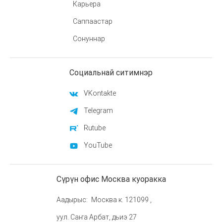
Карьера
Саппаастар
Сонуннар
Социальнай ситимнэр
VKontakte
Telegram
Rutube
YouTube
Сүрүн офис Москва куоракка
Аадырыс
Москва к. 121099 ,
уул. Саҥа Арбат, дьиэ 27