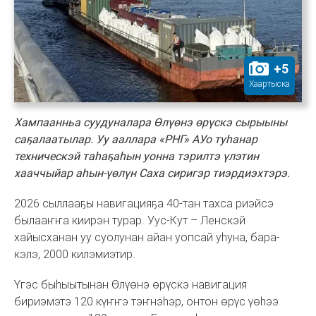
+
5
Хаартыска
Хампаанньа суудуналара Өлүөнэ өрүскэ сырыыны
саҕалаатылар. Уу ааллара «РНГ» АУо туһанар
техническэй таһаҕаһын уонна тэрилтэ үлэтин
хааччыйар аһын-үөлүн Саха сиригэр тиэрдиэхтэрэ.
2026 сыллааҕы навигацияҕа 40-тан тахса риэйсэ
былааҥҥа киирэн турар. Уус-Кут – Ленскэй
хайысханан уу суолунан айан уопсай уһуна, бара-
кэлэ, 2000 килэмиэтир.
Үгэс быһыытынан Өлүөнэ өрүскэ навигация
бириэмэтэ 120 күҥҥэ тэҥнэһэр, онтон өрүс үөһээ