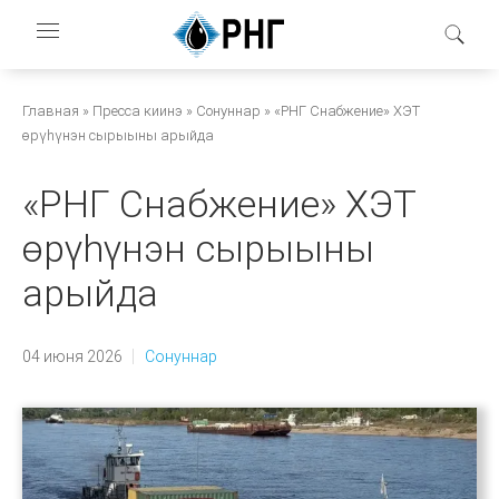
Перейти
к
основному
содержанию
Строка
Главная
Пресса киинэ
Сонуннар
«РНГ Снабжение» ХЭТ
өрүһүнэн сырыыны арыйда
навигации
«РНГ Снабжение» ХЭТ
өрүһүнэн сырыыны
арыйда
04 июня 2026
Сонуннар