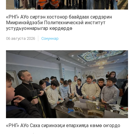
«РНГ» АУо сиртэн хостонор баайдаах сирдэрин
Мииринэйдээ5и Политехническэй институт
устудьуоннарыгар көрдөрдө
06 августа 2026
Сонуннар
«РНГ» АУо Саха сиринээҕи епархияҕа көмө оҥордо