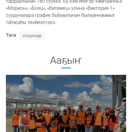
тардыытынан 180 суукка. Бу кэм иһигэр хампаанньа
«Морион», «Боец», «Витимец» уонна «Виктория-1»
суудуналара график быһыытынан былааннаммыт
таһаҕаһы тиэйиэхтэрэ.
Теги
сонуннар
Ааҕыҥ