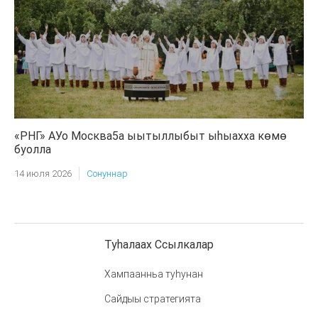
«РНГ» АУо Москва5а ыытыллыбыт ыһыахха көмө
буолла
14 июля 2026
Сонуннар
Туһалаах Ссылкалар
Хампаанньа туһунан
Сайдыы стратегията