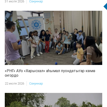
31 июля 2026
Сонуннар
«РНГ» АУо «Харысхал» аһымал пуондатыгар көмө
оҥордо
22 июля 2026
Сонуннар