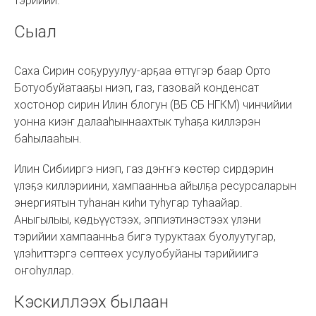
Сыал
Саха Сирин соҕуруулуу-арҕаа өттүгэр баар Орто
Ботуобуйатааҕы ниэп, газ, газовай конденсат
хостонор сирин Илин блогун (ВБ СБ НГКМ) чинчийии
уонна киэҥ далааһыннаахтык туһаҕа киллэрэн
баһылааһын.
Илин Сибииргэ ниэп, газ дэҥҥэ көстөр сирдэрин
үлэҕэ киллэриини, хампаанньа айылҕа ресурсаларын
энергиятын туһанан киһи туһугар туһаайар.
Аныгылыы, көдьүүстээх, эппиэтинэстээх үлэни
тэрийии хампаанньа бигэ туруктаах буолуутугар,
үлэһиттэргэ сөптөөх усулуобуйаны тэрийиигэ
оҥоһуллар.
Кэскиллээх былаан