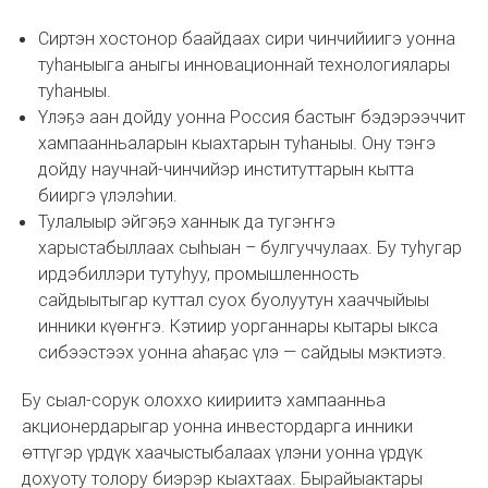
Сиртэн хостонор баайдаах сири чинчийиигэ уонна
туһаныыга аныгы инновационнай технологиялары
туһаныы.
Үлэҕэ аан дойду уонна Россия бастыҥ бэдэрээччит
хампаанньаларын кыахтарын туһаныы. Ону тэҥэ
дойду научнай-чинчийэр институттарын кытта
бииргэ үлэлэһии.
Тулалыыр эйгэҕэ ханнык да тугэҥҥэ
харыстабыллаах сыһыан – булгуччулаах. Бу туһугар
ирдэбиллэри тутуһуу, промышленность
сайдыытыгар куттал суох буолуутун хааччыйыы
инники күөҥҥэ. Кэтиир уорганнары кытары ыкса
сибээстээх уонна аһаҕас үлэ — сайдыы мэктиэтэ.
Бу сыал-сорук олоххо киириитэ хампаанньа
акционердарыгар уонна инвестордарга инники
өттүгэр үрдүк хаачыстыбалаах үлэни уонна үрдүк
дохуоту толору биэрэр кыахтаах. Бырайыактары