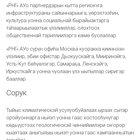
«РНГ» АУо партнердарын кытта региоҥҥа
инфраструктураны сайыннарыыга, үөрэхтээһин,
культура уонна социальнай бырайыактарга
таһаарыылаахтык үлэлииллэр, олохтоох
общественнай тэриллиилэргэ көмө буолаллар.
«РНГ» АУо сүрүн офиһа Москва куоракка кииннээн
үлэлиир, эбии офистар Дьокуускайга, Мииринэйгэ,
Усть-Кут бөһүөлэгэр, Самараҕа, Ленскэйгэ,
Иркусткайга уонна чуолаан үлэ ыытыллар сиригэр
бааллар.
Сорук
Тыйыс климатическэй усулуобуйалаах ыраах сытар
оройуоннарга ньиэп уонна гаас хостооһунугар
көдьүүстээх геологическэй чинчийиилэри оҥорор
кыахтаах аныгылыы ньиэп уонна гаас хампаанньатын
тэрийии.