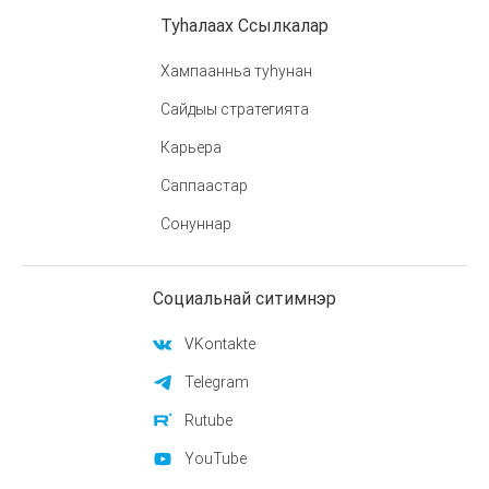
Туһалаах Ссылкалар
Хампаанньа туһунан
Сайдыы стратегията
Карьера
Саппаастар
Сонуннар
Социальнай ситимнэр
VKontakte
Telegram
Rutube
YouTube