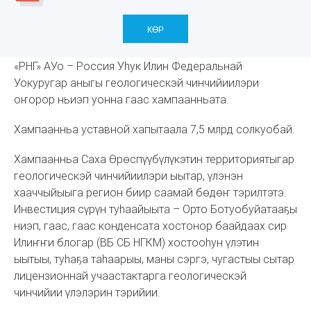
КӨР
«РНГ» АУо – Россия Уһук Илин Федеральнай
Уокуругар аныгы геологическэй чинчийиилэри
оҥорор ньиэп уонна гаас хампаанньата.
Хампаанньа уставной хапытаала 7,5 млрд солкуобай.
Хампаанньа Саха Өрөспүүбүлүкэтин территориятыгар
геологическэй чинчийиилэри ыытар, үлэнэн
хааччыйыыга регион биир саамай бөдөҥ тэрилтэтэ.
Инвестиция сүрүн туһаайыыта – Орто Ботуобуйатааҕы
ниэп, гаас, гаас конденсата хостонор баайдаах сир
Илиҥҥи блогар (ВБ СБ НГКМ) хостооһун үлэтин
ыытыы, туһаҕа таһаарыы, маны сэргэ, чугастыы сытар
лицензионнай учаастактарга геологическэй
чинчийии үлэлэрин тэрийии.