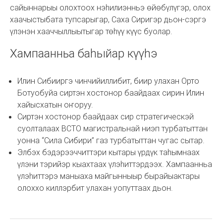
сайыннарыы олохтоох нэһилиэнньэ өйөбүлүгэр, олох
хаачыстыбата тупсарыгар, Саха Сиригэр дьон-сэргэ
үлэнэн хааччыллыытыгар төһүү күүс буолар.
Хампаанньа баһыйар күүһэ
Илин Сибииргэ чинчийиллибит, биир улахан Орто
Ботуобуйа сиртэн хостонор баайдаах сирин Илин
хайысхатын оҥоруу.
Сиртэн хостонор баайдаах сир стратегическэй
суолталаах ВСТО магистральнай ниэп турбатыттан
уонна “Сила Сибири” газ турбатыттан чугас сытар.
Элбэх бэдэрээччиттэри кытары үрдүк таһымнаах
үлэни тэрийэр кыахтаах үлэһиттэрдээх. Хампаанньа
үлэһиттэрэ маныаха майгынныыр бырайыактары
олоххо киллэрбит улахан уопуттаах дьон.