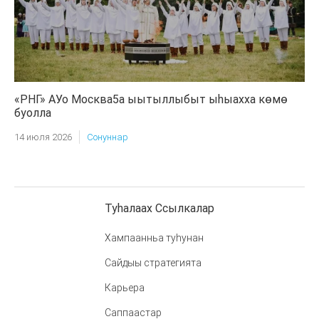
«РНГ» АУо Москва5а ыытыллыбыт ыһыахха көмө
буолла
14 июля 2026
Сонуннар
Туһалаах Ссылкалар
Хампаанньа туһунан
Сайдыы стратегията
Карьера
Саппаастар