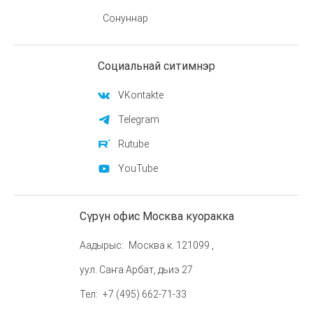
Сонуннар
Социальнай ситимнэр
VKontakte
Telegram
Rutube
YouTube
Сүрүн офис Москва куоракка
Аадырыс
Москва к. 121099 ,
уул. Саҥа Арбат, дьиэ 27
Тел
+7 (495) 662-71-33