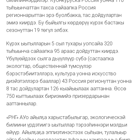
билиһиннэрдилэр. Куонкуруска Россия уонна 110
тыһыынчаттан тахса сайаапка Россия
регионнарыттан эрэ буолбакка, тас дойдулартан
эмиэ киирдэ. Бу быйылгы көрдөрүү күрэх бастакы
сезонуттан 19 төгүл элбэх.
Күрэх ыытылларын 5 сыл тухары уопсайа 320
тыһыынча сайаапка 95 араас дойдуттан киирдэ.
Үбүлүөйдээх сылга дьүүллүүр сүбэ (састаапка
экологтар, общественнай түмсүүлэр
бэрэстэбиитэллэрэ, культура уонна искусство
диэйэтэллэрэ бааллар) 43 Россия регионуттан уонна
8 тас дойдулартан 126 кыайыылаах ааттанна. Өссө
750 кыттыылаах бириэмийэ призердарынан
ааттаннылар.
«РНГ» АУо айылҕа харыстабылыгар, экологическэй
билиини үрдэтиигэ ыытыллар тэрээһиннэри мэлдьи
өйүүр. Айылҕаҕа эппиэтинэстээх сыһыан, тулалыыр
эйгэ баайын сиэрдээхтик туһаныы хампаанньа биир