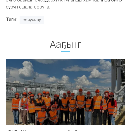
сүрүн сыала-соруга.
Теги
сонуннар
Ааҕыҥ