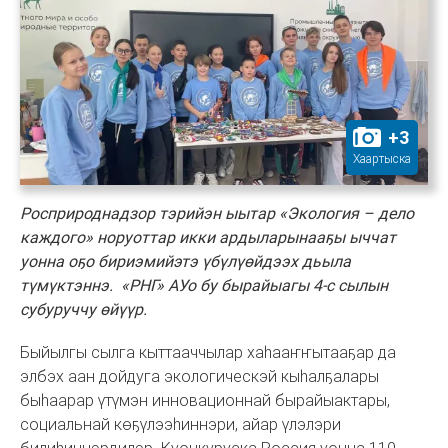
+
3
Хаартыска
Росприроднадзор тэрийэн ыытар «Экология – дело
каждого» норуоттар икки ардыларынааҕы ыччат
уонна оҕо бириэмийэтэ үбүлүөйдээх дьыла
түмүктэннэ. «РНГ» АУо бу бырайыагы 4-с сылын
субуруччу өйүүр.
Быйылгы сылга кыттааччылар хаһааҥҥытааҕар да
элбэх аан дойдуга экологическэй кыһалҕалары
быһаарар үтүмэн инновационнай бырайыактары,
социальнай көҕүлээһиннэри, айар үлэлэри