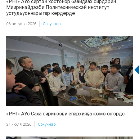
«РНГ» АУо сиртэн хостонор баайдаах сирдэрин
Мииринэйдээ5и Политехническэй институт
устудьуоннарыгар көрдөрдө
06 августа 2026
Сонуннар
«РНГ» АУо Саха сиринээҕи епархияҕа көмө оҥордо
31 июля 2026
Сонуннар