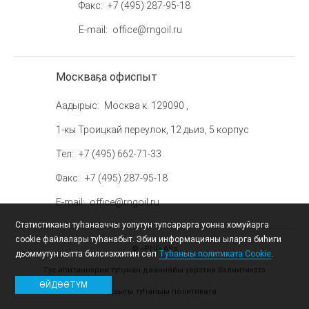
Факс
+7 (495) 287-95-18
E-mail
office@rngoil.ru
Москваҕа офиспыт
Аадырыс
Москва к. 129090 ,
1-кы Троицкай переулок, 12 дьиэ, 5 корпус
Тел
+7 (495) 662-71-33
Факс
+7 (495) 287-95-18
E-mail
office@rngoil.ru
Статистиканы туһанааччы уопутун тупсарарга уонна хомуйарга
cookie файлалары туһанабыт. Эбии информацияны ыларга биһиги
© «РНГ» АУо
дьоммутун кытта билсиэххитин сөп
Туһаныы политиката Cookie
.
Тус иһитиннэрии туһунан дааннайы үөрэтии бэлиитикэтэ
ӨЙДӨӨТҮМ
Тылдьыты туһаныы политиката