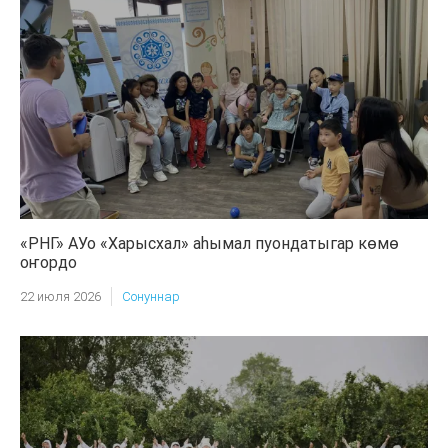
«РНГ» АУо «Харысхал» аһымал пуондатыгар көмө
оҥордо
22 июля 2026
Сонуннар