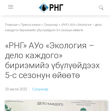
Перейти
к
основному
содержанию
Строка
Главная
Пресса киинэ
Сонуннар
«РНГ» АУо «Экология – дело
каждого» бириэмийэ үбүлүөйдээх 5-с сезонун өйөөтө
навигации
«РНГ» АУо «Экология –
дело каждого»
бириэмийэ үбүлүөйдээх
5-с сезонун өйөөтө
30 июля 2025
Сонуннар