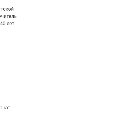
утской
учитель
40 лет
ернат