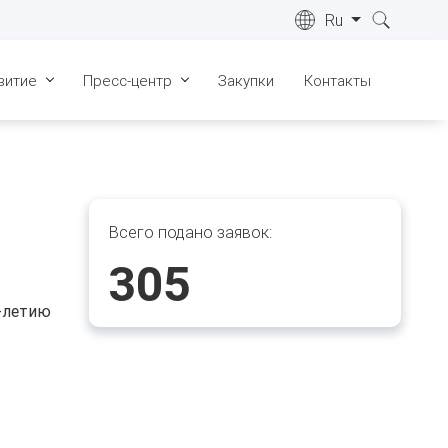
Ru
витие
Пресс-центр
Закупки
Контакты
ре
Лицензии
Новости
022 г.
Сертификаты
СМИ о нас
ре
023 г.
Геология
Видеоматериалы
Всего подано заявок:
ре
Запасы
Фотогалерея
305
024 г.
Инфраструктура
ре
0-летию
025 г.
Общественные слушания
ре
026 г.
ка "Живые
"