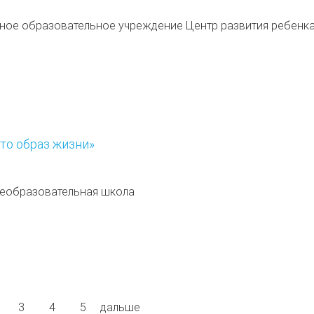
е образовательное учреждение Центр развития ребенка
это образ жизни»
щеобразовательная школа
я страница
age
Page
3
Page
4
Page
5
Последняя страница
дальше