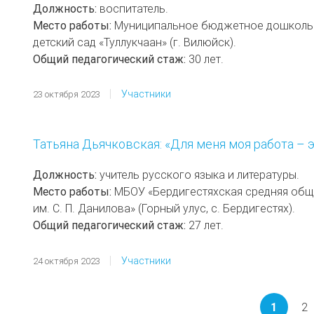
Должность:
воспитатель.
Место работы:
Муниципальное бюджетное дошкольно
детский сад «Туллукчаан» (г. Вилюйск).
Общий педагогический стаж:
30 лет.
Участники
23 октября 2023
Татьяна Дьячковская: «Для меня моя работа – 
Должность:
учитель русского языка и литературы.
Место работы:
МБОУ «Бердигестяхская средняя об
им. С. П. Данилова» (Горный улус, с. Бердигестях).
Общий педагогический стаж:
27 лет.
Участники
24 октября 2023
Нумерация
страниц
Текуща
1
P
2