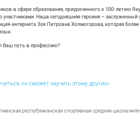
иков в сфере образования, приуроченного к 100-летию Як
о участниками. Наша сегодняшняя героиня – заслуженный 
лицея-интерната Зоя Петровна Холмогорова, которая более 
язык.
ыл Ваш путь в профессию
?
читься, он сможет научить этому других»
апчинская республиканская спортивная средняя школа-инт