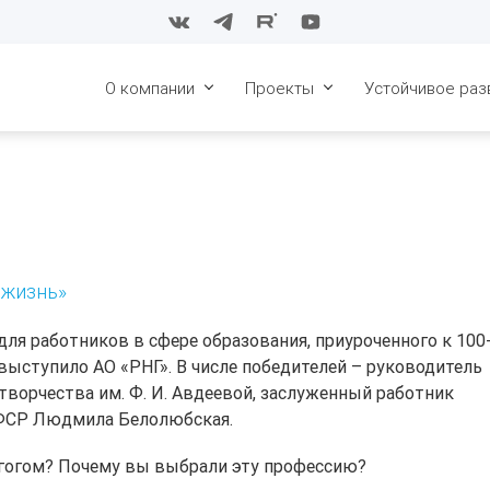
О компании
Проекты
Устойчивое раз
История
Восточные блоки СБ НГКМ
Конкурс в сфе
образования. 2
Стратегия
Конкурс в сфе
образования. 2
Совет директоров
Конкурс в сфе
Менеджмент
 жизнь»
образования. 2
Карьера
Конкурс в сфе
 для работников в сфере образования, приуроченного к 10
образования. 2
Охрана труда и
выступило АО «РНГ». В числе победителей – руководитель
промышленная
Конкурс в сфе
безопасность
ворчества им. Ф. И. Авдеевой, заслуженный работник
образования 2
СФСР Людмила Белолюбская.
Поддержка пар
алмазы Якутии
агогом? Почему вы выбрали эту профессию?