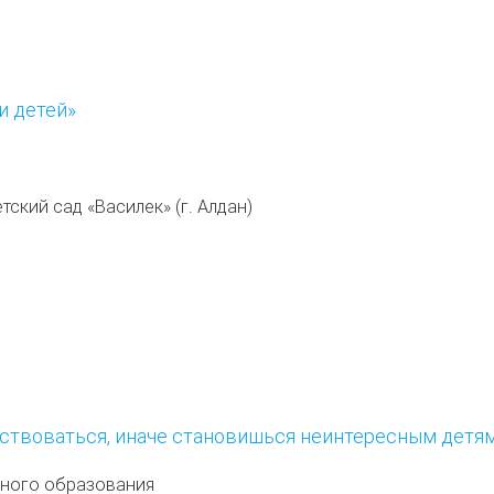
и детей»
ский сад «Василек» (г. Алдан)
нствоваться, иначе становишься неинтересным детя
ьного образования