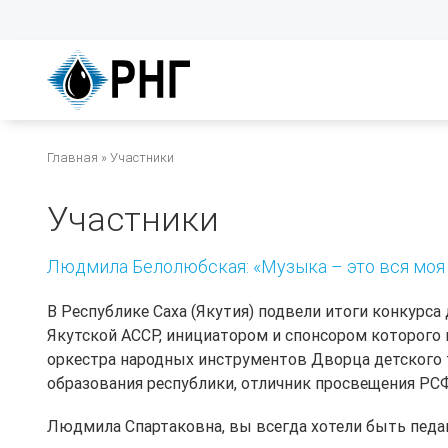
Перейти
к
основному
содержанию
Строка
Главная
Участники
навигации
Участники
Людмила Белолюбская: «Музыка – это вся моя
В Республике Саха (Якутия) подвели итоги конкурса
Якутской АССР, инициатором и спонсором которого 
оркестра народных инструментов Дворца детского т
образования республики, отличник просвещения Р
Людмила Спартаковна, вы всегда хотели быть пед