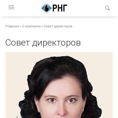
Перейти
к
основному
содержанию
Строка
Главная
О компании
Совет директоров
навигации
Совет директоров