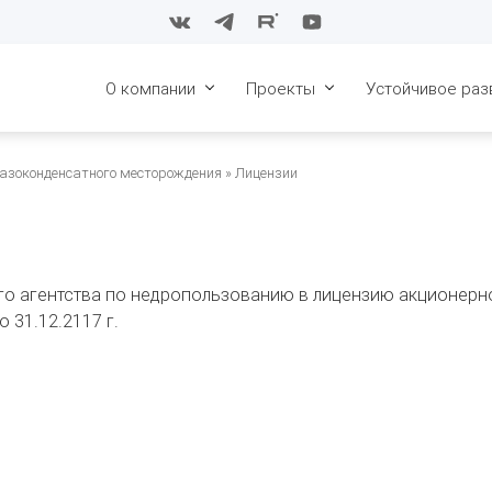
О компании
Проекты
Устойчивое раз
История
Восточные блоки СБ НГКМ
Конкурс в сфе
газоконденсатного месторождения
Лицензии
образования. 2
Стратегия
Конкурс в сфе
образования. 2
Совет директоров
Конкурс в сфе
Менеджмент
образования. 2
го агентства по недропользованию в лицензию акционерн
 31.12.2117 г.
Карьера
Конкурс в сфе
образования. 2
Охрана труда и
промышленная
Конкурс в сфе
безопасность
образования 2
Поддержка пар
алмазы Якутии