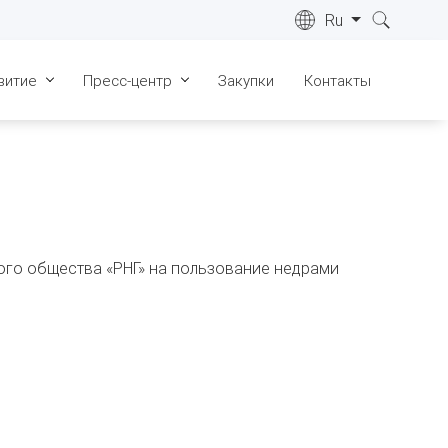
Ru
витие
Пресс-центр
Закупки
Контакты
ре
Лицензии
Новости
022 г.
Сертификаты
СМИ о нас
ре
023 г.
Геология
Видеоматериалы
ре
Запасы
Фотогалерея
024 г.
ого общества «РНГ» на пользование недрами
Инфраструктура
ре
025 г.
Общественные слушания
ре
026 г.
ка "Живые
"