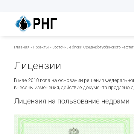
Перейти
к
основному
содержанию
Строка
Главная
Проекты
Восточные блоки Среднеботуобинского нефте
навигации
Лицензии
В мае 2018 года на основании решения Федерально
внесены изменения, действие документа продлено до
Лицензия на пользование недрами