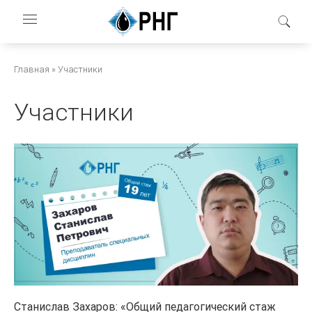
Перейти
к
основному
содержанию
Строка
Главная
Участники
навигации
Участники
Станислав Захаров: «Общий педагогический стаж