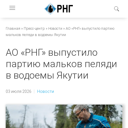
Перейти
к
основному
содержанию
Строка
Главная
Пресс-центр
Новости
АО «РНГ» выпустило партию
мальков пеляди в водоемы Якутии
навигации
АО «РНГ» выпустило
партию мальков пеляди
в водоемы Якутии
03 июля 2026
Новости