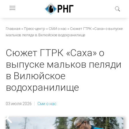
Перейти
к
основному
содержанию
Строка
Главная
Пресс-центр
СМИ о нас
Сюжет ГТРК «Саха» о выпуске
мальков пеляди в Вилюйское водохранилище
навигации
Сюжет ГТРК «Саха» о
выпуске мальков пеляди
в Вилюйское
водохранилище
03 июля 2026
Сми о нас