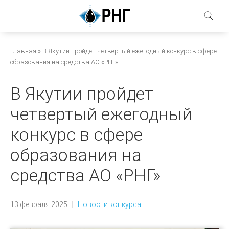
Перейти
к
основному
содержанию
Строка
Главная
В Якутии пройдет четвертый ежегодный конкурс в сфере
образования на средства АО «РНГ»
навигации
В Якутии пройдет
четвертый ежегодный
конкурс в сфере
образования на
средства АО «РНГ»
13 февраля 2025
Новости конкурса