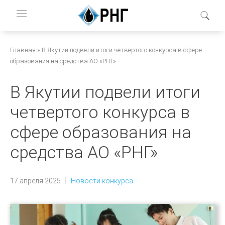
Перейти
к
основному
содержанию
Строка
Главная
В Якутии подвели итоги четвертого конкурса в сфере
образования на средства АО «РНГ»
навигации
В Якутии подвели итоги
четвертого конкурса в
сфере образования на
средства АО «РНГ»
17 апреля 2025
Новости конкурса