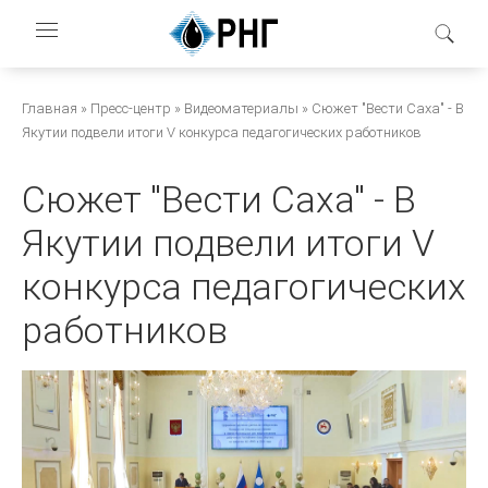
Перейти
к
основному
содержанию
Строка
Главная
Пресс-центр
Видеоматериалы
Сюжет "Вести Саха" - В
Якутии подвели итоги V конкурса педагогических работников
навигации
Сюжет "Вести Саха" - В
Якутии подвели итоги V
конкурса педагогических
работников