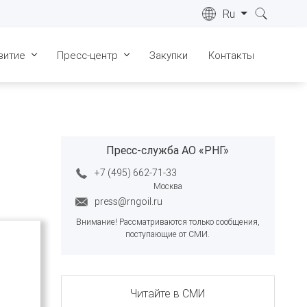
Ru
витие
Пресс-центр
Закупки
Контакты
ре
Лицензии
Новости
022 г.
Сертификаты
СМИ о нас
ре
023 г.
Пресс-служба АО «РНГ»
Геология
Видеоматериалы
ре
+7 (495) 662-71-33
Запасы
Фотогалерея
024 г.
Москва
Инфраструктура
press@rngoil.ru
ре
025 г.
Внимание! Рассматриваются только сообщения,
Общественные слушания
поступающие от СМИ.
ре
026 г.
ка "Живые
"
Читайте в СМИ