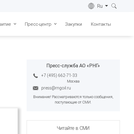
Ru
витие
Пресс-центр
Закупки
Контакты
ре
Лицензии
Новости
022 г.
Сертификаты
СМИ о нас
ре
023 г.
Пресс-служба АО «РНГ»
Геология
Видеоматериалы
ре
+7 (495) 662-71-33
Запасы
Фотогалерея
024 г.
Москва
Инфраструктура
press@rngoil.ru
ре
025 г.
Внимание! Рассматриваются только сообщения,
Общественные слушания
поступающие от СМИ.
ре
026 г.
ка "Живые
"
Читайте в СМИ