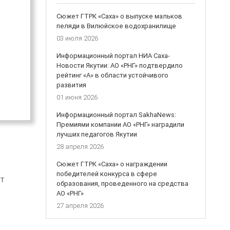
Сюжет ГТРК «Саха» о выпуске мальков
пеляди в Вилюйское водохранилище
03 июля 2026
Информационный портал НИА Саха-
Новости Якутии: АО «РНГ» подтвердило
рейтинг «А» в области устойчивого
развития
01 июня 2026
Информационный портал SakhaNews:
Премиями компании АО «РНГ» наградили
лучших педагогов Якутии
28 апреля 2026
Сюжет ГТРК «Саха» о награждении
победителей конкурса в сфере
т
образования, проведенного на средства
АО «РНГ»
27 апреля 2026