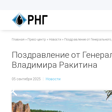
Перейти
к
основному
содержанию
Строка
Главная
Пресс-центр
Новости
Поздравление от Генерального
навигации
Поздравление от Генера
Владимира Ракитина
05 сентября 2025
Новости