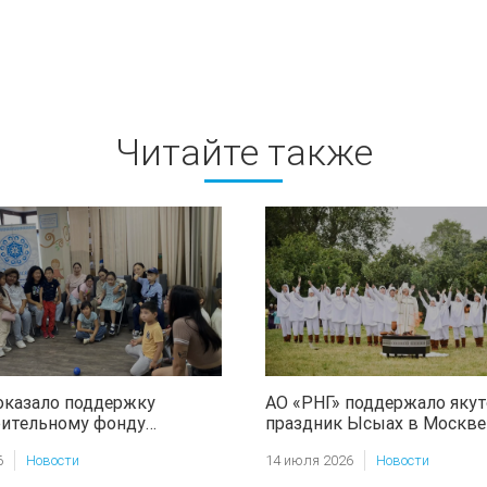
Читайте также
оказало поддержку
АО «РНГ» поддержало якут
рительному фонду
праздник Ысыах в Москве
л»
6
Новости
14 июля 2026
Новости