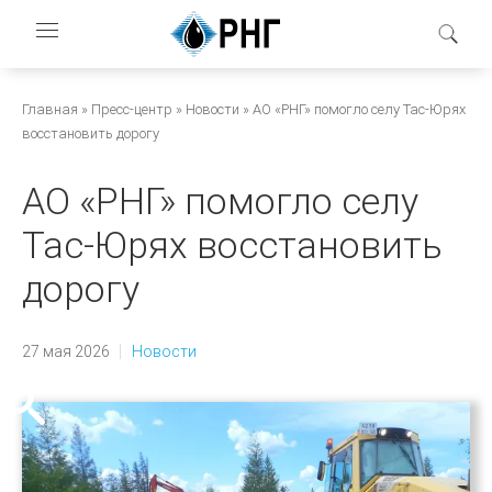
Перейти
к
основному
содержанию
Строка
Главная
Пресс-центр
Новости
АО «РНГ» помогло селу Тас-Юрях
восстановить дорогу
навигации
АО «РНГ» помогло селу
Тас-Юрях восстановить
дорогу
27 мая 2026
Новости