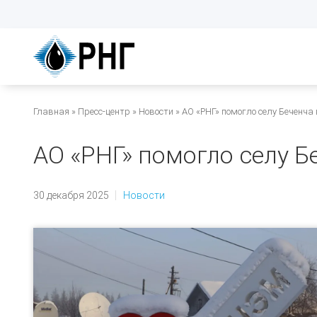
Перейти
к
основному
содержанию
Строка
Главная
Пресс-центр
Новости
АО «РНГ» помогло селу Беченча 
навигации
АО «РНГ» помогло селу Б
30 декабря 2025
Новости