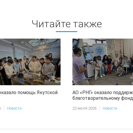
Читайте также
оказало помощь Якутской
АО «РНГ» оказало поддерж
благотворительному фонд
«Харысхал»
6
Новости
22 июля 2026
Новости