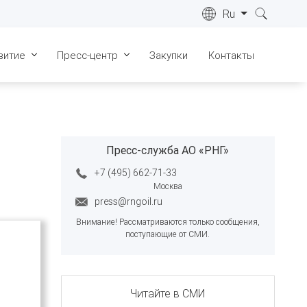
Ru
витие
Пресс-центр
Закупки
Контакты
ре
Лицензии
Новости
022 г.
Сертификаты
СМИ о нас
ре
023 г.
Пресс-служба АО «РНГ»
Геология
Видеоматериалы
ре
+7 (495) 662-71-33
Запасы
Фотогалерея
024 г.
Москва
Инфраструктура
press@rngoil.ru
ре
025 г.
Внимание! Рассматриваются только сообщения,
Общественные слушания
поступающие от СМИ.
ре
026 г.
ка "Живые
"
Читайте в СМИ