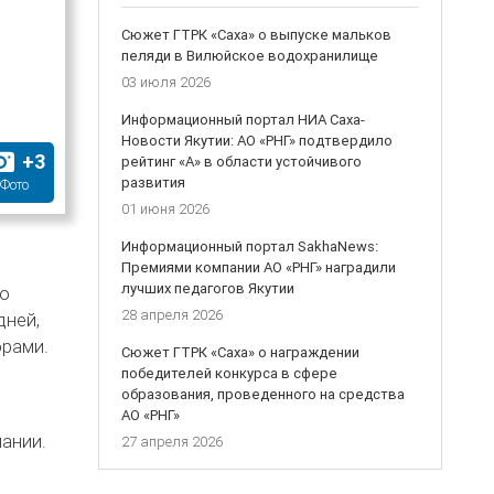
Сюжет ГТРК «Саха» о выпуске мальков
пеляди в Вилюйское водохранилище
03 июля 2026
Информационный портал НИА Саха-
Новости Якутии: АО «РНГ» подтвердило
+
3
рейтинг «А» в области устойчивого
развития
Фото
01 июня 2026
Информационный портал SakhaNews:
Премиями компании АО «РНГ» наградили
лучших педагогов Якутии
го
28 апреля 2026
дней,
орами.
Сюжет ГТРК «Саха» о награждении
победителей конкурса в сфере
образования, проведенного на средства
АО «РНГ»
пании.
27 апреля 2026