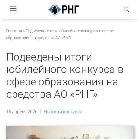
Перейти
к
основному
содержанию
Строка
Главная
Подведены итоги юбилейного конкурса в сфере
образования на средства АО «РНГ»
навигации
Подведены итоги
юбилейного конкурса в
сфере образования на
средства АО «РНГ»
16 апреля 2026
Новости конкурса